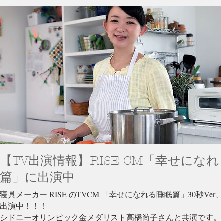
【TV出演情報】RISE CM「幸せにな
篇」に出演中
寝具メーカー RISE のTVCM 「幸せになれる睡眠篇」30秒Ver、
出演中！！！
​シドニーオリンピック金メダリスト高橋尚子さんと共演です。​