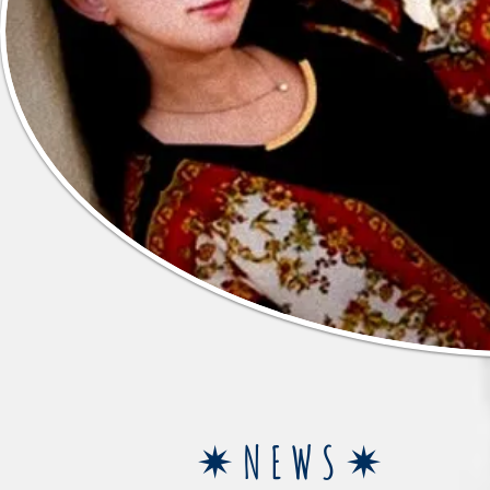
✴︎NEWS
✴︎