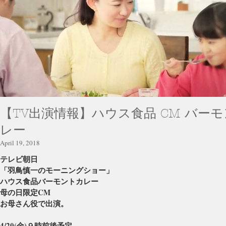
【TV出演情報】ハウス食品 CM バー
レー
April 19, 2018
テレビ朝日
「羽鳥慎一のモーニングショー」
ハウス食品バーモントカレー
母の日限定CM
お母さん役で出演。
4/20(金)９時前後予定